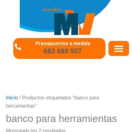
Ir
al
contenido
Presupuestos a medida
682 689 507
QUIÉNES SOMO
PREGUNTAS 
Inicio
/ Productos etiquetados “banco para
herramientas”
banco para herramientas
Mostrando los 2 resultados