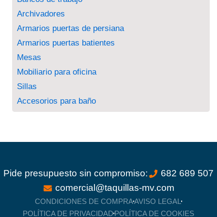
Archivadores
Armarios puertas de persiana
Armarios puertas batientes
Mesas
Mobiliario para oficina
Sillas
Accesorios para baño
Pide presupuesto sin compromiso:
682 689 507
comercial@taquillas-mv.com
CONDICIONES DE COMPRA
AVISO LEGAL
POLÍTICA DE PRIVACIDAD
POLÍTICA DE COOKIES