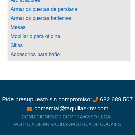
Archivadores
Armarios puertas de persiana
Armarios puertas batientes
Mesas
Mobiliario para oficina
Sillas
Accesorios para baño
Pide presupuesto sin compromiso:
682 689 507
comercial@taquillas-mv.com
CONDICIONES DE COMPRA
AVISO LEGAL
POLÍTICA DE PRIVACIDAD
POLÍTICA DE COOKIES