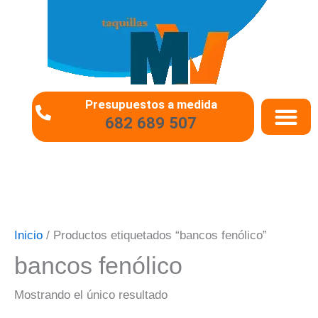
Ir
al
contenido
Presupuestos a medida
682 689 507
QUIÉNES SOMO
PREGUNTAS 
Inicio
/ Productos etiquetados “bancos fenólico”
bancos fenólico
Mostrando el único resultado