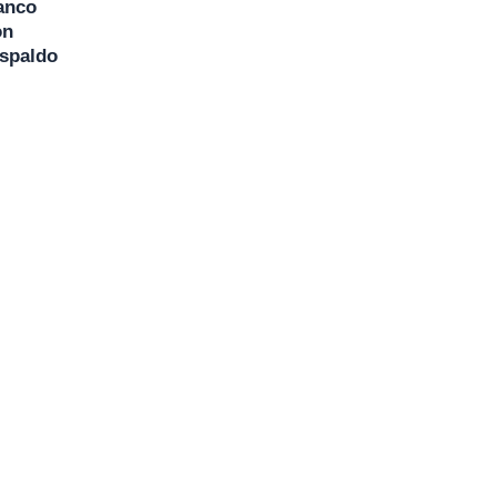
anco
on
spaldo