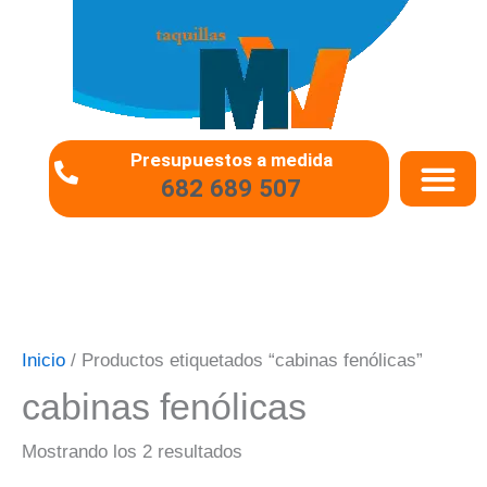
Ir
al
contenido
Presupuestos a medida
682 689 507
QUIÉNES SOMO
PREGUNTAS 
Inicio
/ Productos etiquetados “cabinas fenólicas”
cabinas fenólicas
Mostrando los 2 resultados