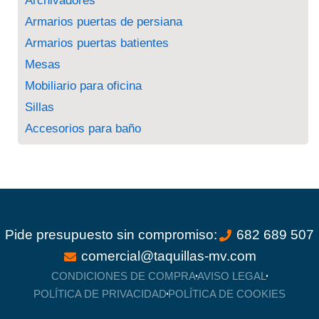
Archivadores
Armarios puertas de persiana
Armarios puertas batientes
Mesas
Mobiliario para oficina
Sillas
Accesorios para baño
Pide presupuesto sin compromiso:
682 689 507
comercial@taquillas-mv.com
CONDICIONES DE COMPRA
AVISO LEGAL
POLÍTICA DE PRIVACIDAD
POLÍTICA DE COOKIES