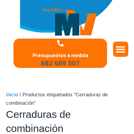
Ir
al
contenido
QUIÉNES SOMO
PREGUNTAS 
Presupuestos a medida
682 689 507
Inicio
/ Productos etiquetados “Cerraduras de
combinación”
Cerraduras de
combinación