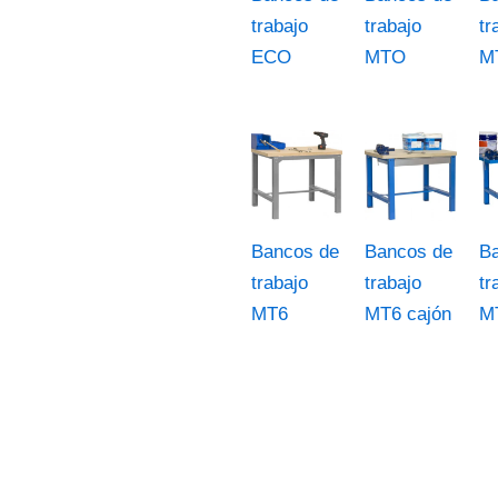
trabajo
trabajo
tr
ECO
MTO
M
Bancos de
Bancos de
B
trabajo
trabajo
tr
MT6
MT6 cajón
M