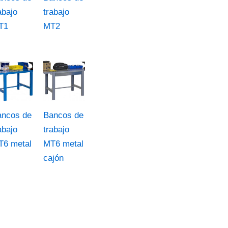
abajo
trabajo
T1
MT2
ancos de
Bancos de
abajo
trabajo
T6 metal
MT6 metal
cajón