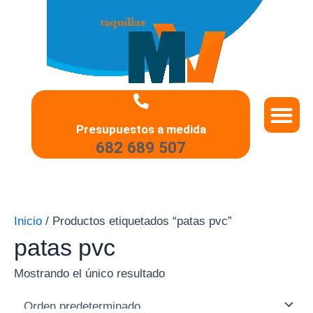
Ir
al
contenido
QUIÉNES SOMO
PREGUNTAS 
Presupuestos a medida
682 689 507
Inicio
/ Productos etiquetados “patas pvc”
patas pvc
Mostrando el único resultado