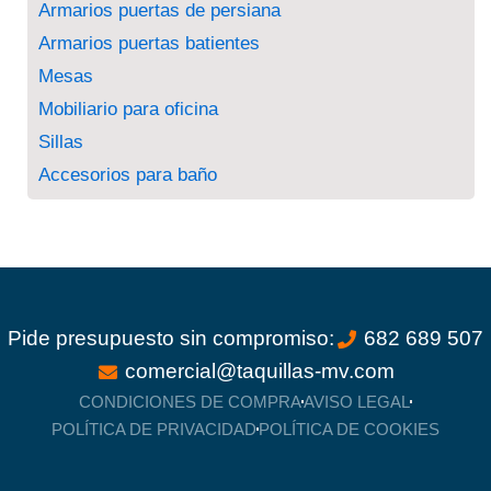
Armarios puertas de persiana
Armarios puertas batientes
Mesas
Mobiliario para oficina
Sillas
Accesorios para baño
Pide presupuesto sin compromiso:
682 689 507
comercial@taquillas-mv.com
CONDICIONES DE COMPRA
AVISO LEGAL
POLÍTICA DE PRIVACIDAD
POLÍTICA DE COOKIES