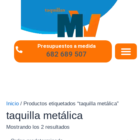
Ir
al
contenido
Presupuestos a medida
682 689 507
QUIÉNES SOMO
PREGUNTAS 
Inicio
/ Productos etiquetados “taquilla metálica”
taquilla metálica
Mostrando los 2 resultados