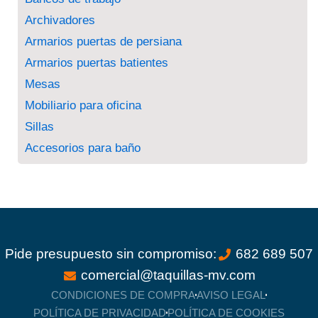
Archivadores
Armarios puertas de persiana
Armarios puertas batientes
Mesas
Mobiliario para oficina
Sillas
Accesorios para baño
Pide presupuesto sin compromiso:
682 689 507
comercial@taquillas-mv.com
CONDICIONES DE COMPRA
AVISO LEGAL
POLÍTICA DE PRIVACIDAD
POLÍTICA DE COOKIES