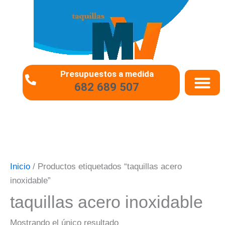
Ir
al
contenido
Presupuestos a medida
682 689 507
QUIÉNES SOMO
PREGUNTAS 
Inicio
/ Productos etiquetados “taquillas acero
inoxidable”
taquillas acero inoxidable
Mostrando el único resultado