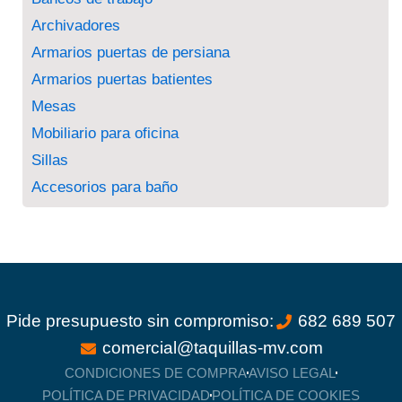
Archivadores
Armarios puertas de persiana
Armarios puertas batientes
Mesas
Mobiliario para oficina
Sillas
Accesorios para baño
Pide presupuesto sin compromiso:
682 689 507
comercial@taquillas-mv.com
CONDICIONES DE COMPRA
AVISO LEGAL
POLÍTICA DE PRIVACIDAD
POLÍTICA DE COOKIES