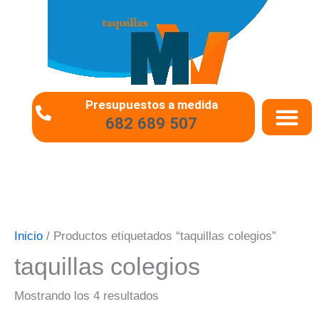
Ir
al
contenido
Presupuestos a medida
682 689 507
QUIÉNES SOMO
PREGUNTAS 
Inicio
/ Productos etiquetados “taquillas colegios”
taquillas colegios
Mostrando los 4 resultados