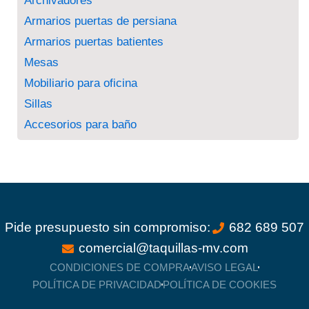
Archivadores
Armarios puertas de persiana
Armarios puertas batientes
Mesas
Mobiliario para oficina
Sillas
Accesorios para baño
Pide presupuesto sin compromiso:
682 689 507
comercial@taquillas-mv.com
CONDICIONES DE COMPRA
AVISO LEGAL
POLÍTICA DE PRIVACIDAD
POLÍTICA DE COOKIES