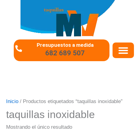
Ir
al
contenido
Presupuestos a medida
682 689 507
QUIÉNES SOMO
PREGUNTAS 
Inicio
/ Productos etiquetados “taquillas inoxidable”
taquillas inoxidable
Mostrando el único resultado