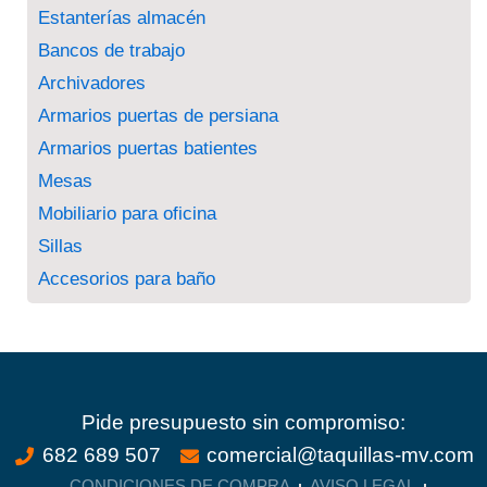
Estanterías almacén
Bancos de trabajo
Archivadores
Armarios puertas de persiana
Armarios puertas batientes
Mesas
Mobiliario para oficina
Sillas
Accesorios para baño
Pide presupuesto sin compromiso:
682 689 507
comercial@taquillas-mv.com
CONDICIONES DE COMPRA
AVISO LEGAL