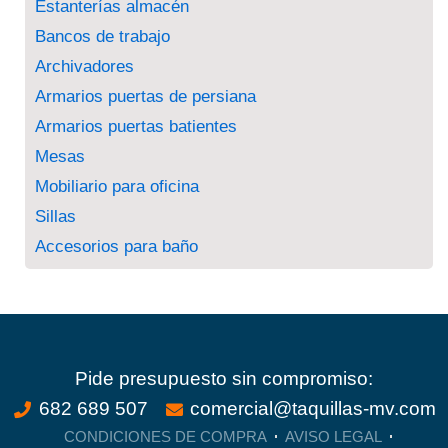
Estanterías almacén
Bancos de trabajo
Archivadores
Armarios puertas de persiana
Armarios puertas batientes
Mesas
Mobiliario para oficina
Sillas
Accesorios para baño
Pide presupuesto sin compromiso:
682 689 507
comercial@taquillas-mv.com
CONDICIONES DE COMPRA
AVISO LEGAL