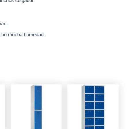
anchos colgador.
m/m.
es con mucha humedad.