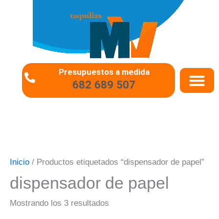
Ir
al
contenido
Presupuestos a medida
682 689 507
QUIÉNES SOMO
PREGUNTAS 
Inicio
/ Productos etiquetados “dispensador de papel”
dispensador de papel
Mostrando los 3 resultados